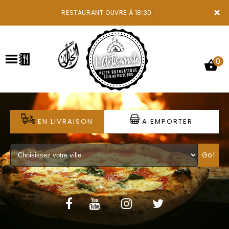
×
RESTAURANT OUVRE À 18:30
0
ACCUEIL
EN LIVRAISON
A EMPORTER
LA CARTE
Go!
VOTRE COMPTE
NOTRE RESTAURANT
VOS AVIS
MENTIONS LÉGALES