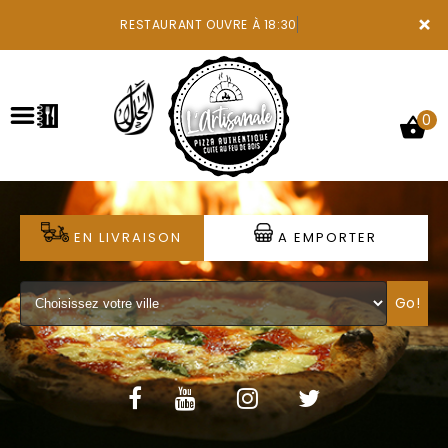
×
RESTAURANT OUVRE À 18:30
0
ACCUEIL
EN LIVRAISON
A EMPORTER
LA CARTE
Go!
VOTRE COMPTE
NOTRE RESTAURANT
VOS AVIS
MENTIONS LÉGALES