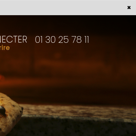
×
NECTER
01 30 25 78 11
rire