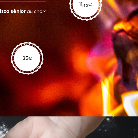
11,
€
50
Pizza sénior
au choix
35
€