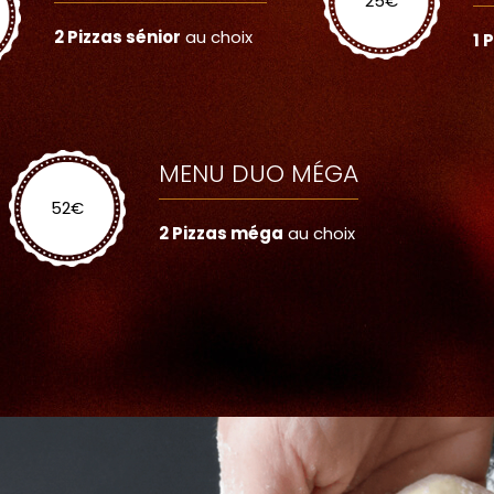
25
€
2 Pizzas sénior
au choix
1 
MENU DUO MÉGA
52
€
2 Pizzas méga
au choix